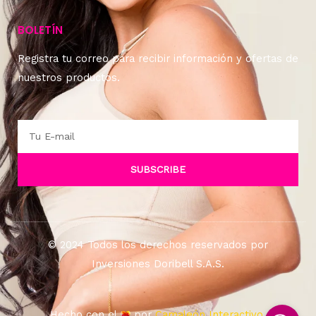
BOLETÍN
Registra tu correo para recibir información y ofertas de
nuestros productos.
Email
SUBSCRIBE
© 2024 Todos los derechos reservados por
Inversiones Doribell S.A.S.
Hecho con el
por
Camaleón Interactivo.