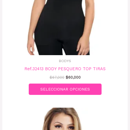
pueden
elegir
en
la
página
de
producto
BODYS
Ref.32413 BODY PESQUERO TOP TIRAS
$
67,000
$
60,000
SELECCIONAR OPCIONES
Este
producto
tiene