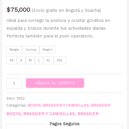
$
75,000
(Envío gratis en Bogotá y Soacha)
Ideal para corregir la postura y ocultar gorditos en
espalda y brazos durante tus actividades diarias.
Perfecta también para el
post-operatorio.
Beige
Cocoa
Negro
XS
S
M
L
XL
XXL
AÑADIR AL CARRITO
SKU:
1052
Categorías:
BODYS, BRASSIER Y CAMISILLAS
,
BRASSIER
BODYS, BRASSIER Y CAMISILLAS
,
BRASSIER
Pagos Seguros