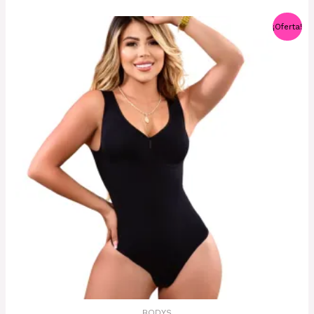
El
El
Este
¡Oferta!
precio
precio
producto
original
actual
era:
es:
tiene
$74,000.
$60,000.
múltiples
variantes.
Las
opciones
se
pueden
elegir
en
la
página
de
producto
BODYS