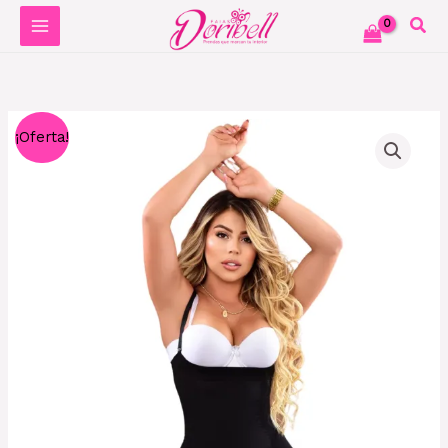
Ir
al
contenido
Ref.
El
El
¡Oferta!
31588
precio
precio
STRAPLE
SHORT
original
actual
TIRAS
era:
es:
REFUERZO
LATEX
$64,000.
$40,000.
cantidad