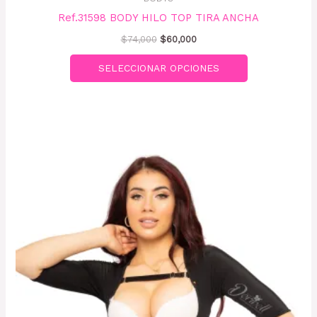
Ref.31598 BODY HILO TOP TIRA ANCHA
$
74,000
$
60,000
SELECCIONAR OPCIONES
Este
producto
tiene
múltiples
variantes.
Las
opciones
se
pueden
elegir
en