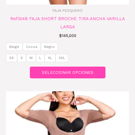
FAJA PESQUERO
Ref.1048 FAJA SHORT BROCHE TIRA ANCHA VARILLA
LARGA
$
145,000
Beige
Cocoa
Negro
XS
S
M
L
XL
XXL
SELECCIONAR OPCIONES
Este
producto
tiene
múltiples
variantes.