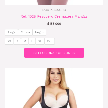
producto
FAJA PESQUERO
Ref. 1028 Pesquero Cremallera Mangas
$
155,000
Beige
Cocoa
Negro
XS
S
M
L
XL
XXL
SELECCIONAR OPCIONES
Este
producto
tiene
múltiples
variantes.
Las