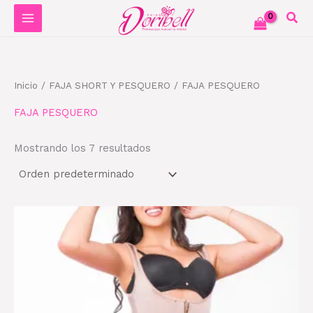
Ir
al
contenido
Inicio
/
FAJA SHORT Y PESQUERO
/ FAJA PESQUERO
FAJA PESQUERO
Mostrando los 7 resultados
Este
producto
tiene
múltiples
variantes.
Las