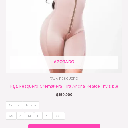
opciones
se
pueden
elegir
en
la
página
de
AGOTADO
producto
FAJA PESQUERO
Faja Pesquero Cremallera Tira Ancha Realce Invisible
$
150,000
Cocoa
Negro
XS
S
M
L
XL
XXL