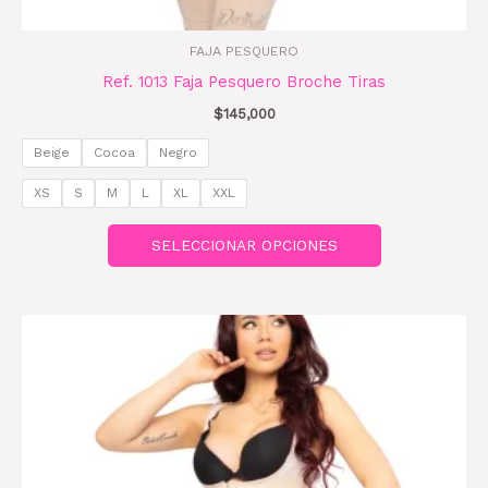
producto
FAJA PESQUERO
Ref. 1013 Faja Pesquero Broche Tiras
$
145,000
Beige
Cocoa
Negro
XS
S
M
L
XL
XXL
SELECCIONAR OPCIONES
Este
producto
tiene
múltiples
variantes.
Las