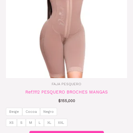
Las
opciones
se
pueden
elegir
en
la
página
de
producto
FAJA PESQUERO
Ref.1112 PESQUERO BROCHES MANGAS
$
155,000
Beige
Cocoa
Negro
XS
S
M
L
XL
XXL