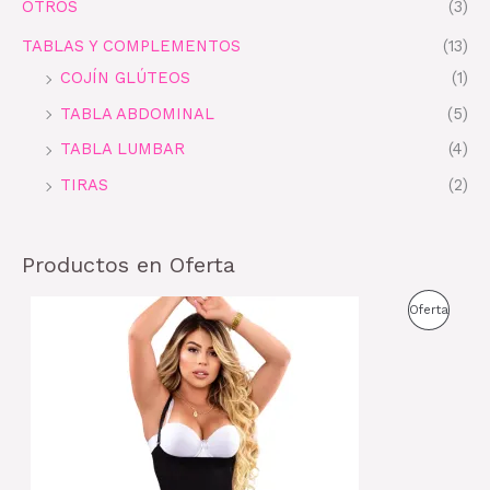
OTROS
(3)
TABLAS Y COMPLEMENTOS
(13)
COJÍN GLÚTEOS
(1)
TABLA ABDOMINAL
(5)
TABLA LUMBAR
(4)
TIRAS
(2)
Productos en Oferta
E
E
P
Oferta
l
l
p
p
R
r
r
e
e
O
c
c
i
i
D
o
o
o
a
U
r
c