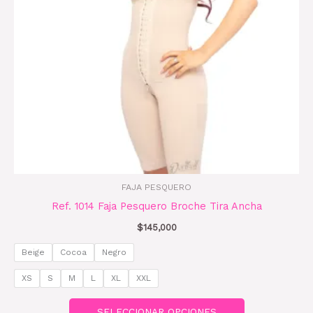
opciones
se
pueden
elegir
en
la
página
de
producto
FAJA PESQUERO
Ref. 1014 Faja Pesquero Broche Tira Ancha
$
145,000
Beige
Cocoa
Negro
XS
S
M
L
XL
XXL
SELECCIONAR OPCIONES